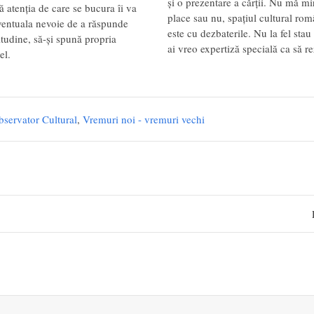
și o prezentare a cărții. Nu mă mir
 atenția de care se bucura îi va
place sau nu, spațiul cultural rom
eventuala nevoie de a răspunde
este cu dezbaterile. Nu la fel stau
atitudine, să-și spună propria
ai vreo expertiză specială ca să 
el.
servator Cultural
,
Vremuri noi - vremuri vechi