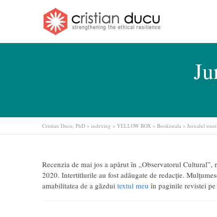
Ju
Cristian Ducu, PhD
>
indexing
>
YELLOW BOX
>
Bookiseala
>
Jurnalul unui
Recenzia de mai jos a apărut în „Observatorul Cultural”, n
2020. Intertitlurile au fost adăugate de redacție. Mulțume
amabilitatea de a găzdui
textul meu
în paginile revistei p