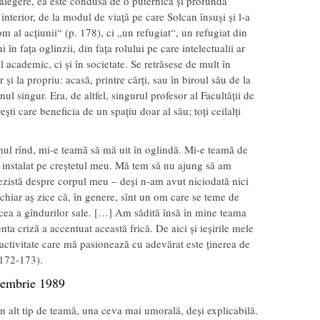
alegere, ea este condusă de o puternică și profundă
interior, de la modul de viață pe care Solcan însuși și l-a
m al acțiunii“ (p. 178), ci „un refugiat“, un refugiat din
i în fața oglinzii, din fața rolului pe care intelectualii ar
l academic, ci și în societate. Se retrăsese de mult în
r și la propriu: acasă, printre cărți, sau în biroul său de la
nul singur. Era, de altfel, singurul profesor al Facultății de
ești care beneficia de un spațiu doar al său; toți ceilalți
imul rînd, mi-e teamă să mă uit în oglindă. Mi-e teamă de
a instalat pe creștetul meu. Mă tem să nu ajung să am
tezistă despre corpul meu – deși n-am avut niciodată nici
chiar aș zice că, în genere, sînt un om care se teme de
n cea a gîndurilor sale. […] Am sădită însă în mine teama
ta criză a accentuat această frică. De aici și ieșirile mele
activitate care mă pasionează cu adevărat este ținerea de
 172-173).
cembrie 1989
 un alt tip de teamă, una ceva mai umorală, deși explicabilă.