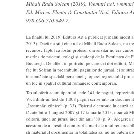
Mihail Radu Solcan (2019),
Vremuri noi, vremuri
Ed. Mircea Flonta & Constantin Vică, Editura Ar
978-606-710-649-7.
La finalul lui 2019, Editura Art a publicat jurnalul inedit
2013). Dacă nu știți cine a fost Mihail Radu Solcan, nu trebu
recunosc faptul că fostul profesor universitar nu era cunos
restrîns de prieteni, colegi și studenți de la Facultatea de F
București. De altfel, în portretul pe care cei doi editori, M
fac lui Solcan în preambulul paginilor de jurnal, ei se str
însemnătate specială persoanei și operei regretatului profes
un loc în spațiul cultural românesc contemporan.
Textul oferit acum tiparului, cele 241 de pagini, reprezintă
Vică dintr-un text de 1.008 pagini scrise într‑un documen
„Însemnări zilnice“ (p. 33). Fișierul electronic în cauză a
făcute între 1 august 2007 și 17 ianuarie 2013, doar că M
editorii, ținea un jurnal încă din anii ’80 (p. 9). Alegerea 
acestora de a „restitui contururile mari ale unui remarcabil 
ști materialul documentar în totalitatea sa, nu ne putem pr