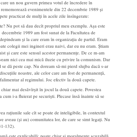
 care un nou guvern primea votul de încredere în
l rememorează evenimentele din 22 decembrie 1989 și
ete practicat de mulți în acele zile însîngerate:
ete? Nu pot să dau decît propriul meu exemplu. Așa este
21 decembrie 1989 am fost sunat de la Facultatea de
depindeam și la care eram în organizația de partid. Eram
te colegii mei ingineri erau naivi, dar eu nu eram. Știam
st și care este sensul acestor permanențe. De ce m-am
veam nici cea mai mică iluzie cu privire la comunism. Dar
ul se dă peste cap. Nu doream să-mi pierd slujba dacă s-ar
p, discuțiile noastre, ale celor care am fost de permanență,
 falimentar al regimului. Joc efectiv la două capete.
a chiar mai desăvîrșit în jocul la două capete. Povestea
a cum i-a fluierat pe securiști. Plecase însă înainte să se
ea rațiunile sale cît se poate de inteligibile, în contextul
e aveau (și au) comunitatea lor, de care se simt legați. Nu
31-132).
mă este explicabilă; poate chiar și moralmente scuzabilă.