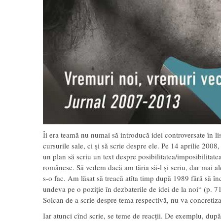
Îi era teamă nu numai să introducă idei controversate în li
cursurile sale, ci și să scrie despre ele. Pe 14 aprilie 20
un plan să scriu un text despre posibilitatea/imposibilitatea
românesc. Să vedem dacă am tăria să-l și scriu, dar mai ale
s-o fac. Am lăsat să treacă atîta timp după 1989 fără să î
undeva pe o poziție în dezbaterile de idei de la noi“ (p. 71
Solcan de a scrie despre tema respectivă, nu va concretiza 
Iar atunci cînd scrie, se teme de reacții. De exemplu, după