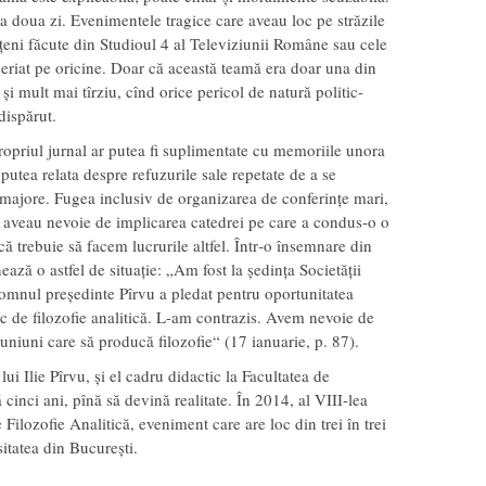
 a doua zi. Evenimentele tragice care aveau loc pe străzile
ățeni făcute din Studioul 4 al Televiziunii Române sau cele
periat pe oricine. Doar că această teamă era doar una din
 și mult mai tîrziu, cînd orice pericol de natură politic-
dispărut.
ropriul jurnal ar putea fi suplimentate cu memoriile unora
 putea relata despre refuzurile sale repetate de a se
e majore. Fugea inclusiv de organizarea de conferințe mari,
re aveau nevoie de implicarea catedrei pe care a condus-o o
că trebuie să facem lucrurile altfel. Într‑o însemnare din
ză o astfel de situație: „Am fost la șe­­din­ța Societății
mnul președinte Pîrvu a pledat pentru o­por­tunitatea
 de filozofie analitică. L-am contrazis. Avem nevoie de
niuni care să producă filozofie“ (17 ianuarie, p. 87).
i Ilie Pîrvu, și el cadru didactic la Facultatea de
 cinci ani, pînă să devină realitate. În 2014, al VIII-lea
Filozofie Analitică, eveniment care are loc din trei în trei
sitatea din București.