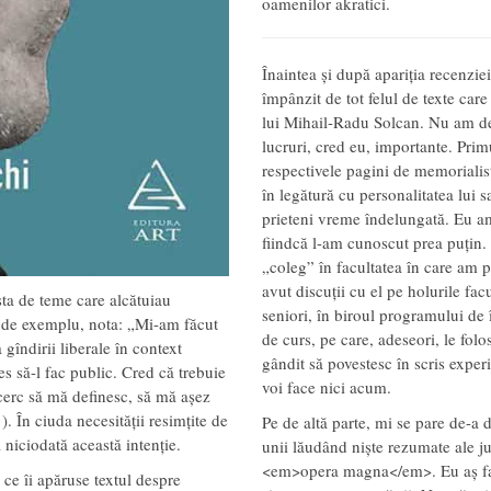
oamenilor akratici.
Înaintea și după apariția recenzie
împânzit de tot felul de texte care
lui Mihail-Radu Solcan. Nu am de
lucruri, cred eu, importante. Primu
respectivele pagini de memoriali
în legătură cu personalitatea lui sa
prieteni vreme îndelungată. Eu am
fiindcă l-am cunoscut prea puțin. 
„coleg” în facultatea în care am 
avut discuții cu el pe holurile facu
sta de teme care alcătuiau
seniori, în biroul programului de î
08, de exemplu, nota: „Mi-am făcut
de curs, pe care, adeseori, le fol
 gîndirii liberale în context
gândit să povestesc în scris exper
s să-l fac public. Cred că trebuie
voi face nici acum.
ncerc să mă definesc, să mă așez
). În ciuda necesității resimțite de
Pe de altă parte, mi se pare de-a 
niciodată această intenție.
unii lăudând niște rezumate ale jur
<em>opera magna</em>. Eu aș face 
 ce îi apăruse textul despre