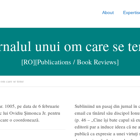
About
Expertis
rnalul unui om care se t
[RO][Publications / Book Reviews]
 om care se teme
r. 1005, pe data de 6 februarie
Subliniind un pasaj din jurnal în 
sc lui Ovidiu Șimonca Jr. pentru
email cu tînărul său discipol Ionuț
e care o coordonează.
(p. 46 – „Cine își bate capul să e
editorii par a induce ideea că ne a
publică ca expresie a unei virtuți 