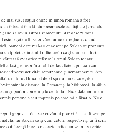
i de mai sus, spațiul online în limba română a fost
 s-au întrecut în a lăuda presupusele calități ale jurnalului
 gând să revin asupra subiectului, dar observ două
l este legat de lipsa oricărei urme de reținere: citind
stică, oameni care nu l-au cunoscut pe Solcan se pronunță
u cu ipotetice întâlniri („literare”) ca și cum ar fi fost
 căutat să evit orice referire la omul Solcan tocmai
Mi-a fost profesor în anul I de facultate, apoi oarecum
prestat diverse activități remunerate și neremunerate. Am
ltății, în biroul bricolat de el spre uimirea colegilor
nvățământ la distanță, în Decanat și la bibliotecă, în sălile
oseam și pentru conferințele centrului. Niciodată nu m-am
iențele personale sau impresia pe care mi-a lăsat-o. Nu o
dreptul grețos — da, este cuvântul potrivit! — să îi vezi pe
nalului lui Solcan ca și cum autorii respectivi și-ar fi scris
o diferență între o recenzie, adică un scurt text critic,