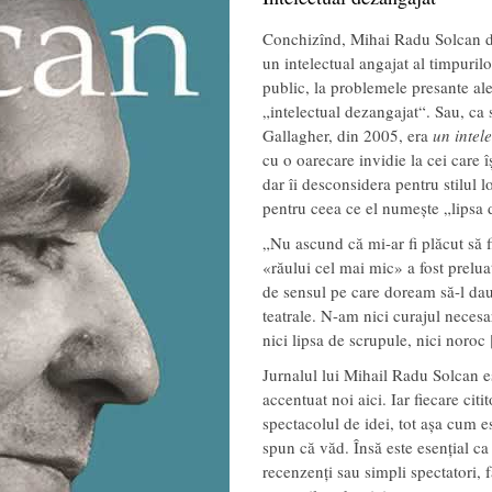
Conchizînd, Mihai Radu Solcan d
un intelectual angajat al timpurilo
public, la problemele presante ale
„intelectual dezangajat“. Sau, ca 
Gallagher, din 2005, era
un intel
cu o oarecare invidie la cei care î
dar îi desconsidera pentru stilul l
pentru ceea ce el numește „lipsa 
„Nu ascund că mi-ar fi plăcut să f
«răului cel mai mic» a fost preluat
de sensul pe care doream să-l dau 
teatrale. N-am nici curajul necesar
nici lipsa de scrupule, nici noro
Jurnalul lui Mihail Radu Solcan e
accentuat noi aici. Iar fiecare citi
spectacolul de idei, tot așa cum es
spun că văd. Însă este esențial ca ac
recenzenți sau simpli spectatori,