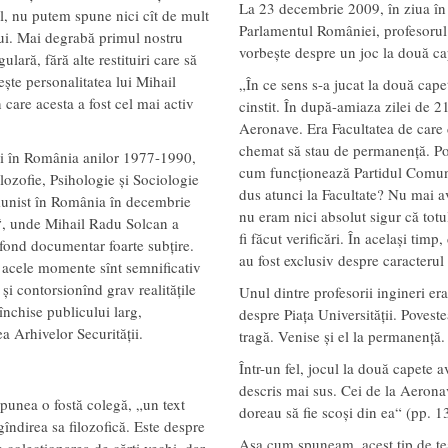
La 23 decembrie 2009, în ziua în
el, nu putem spune nici cît de mult
Parlamentul României, profesoru
lui. Mai degrabă primul nostru
vorbește despre un joc la două cap
lară, fără alte restituiri care să
ește personalitatea lui Mihail
„În ce sens s-a jucat la două cap
n care acesta a fost cel mai activ
cinstit. În după-amiaza zilei de 
Aeronave. Era Facultatea de care 
chemat să stau de permanență. Poa
fiei în România anilor 1977-1990,
cum funcționează Partidul Comuni
ilozofie, Psihologie și Sociologie
dus atunci la Facultate? Nu mai a
omunist în România în decembrie
nu eram nici absolut sigur că tot
“, unde Mihail Radu Solcan a
fi făcut verificări. În același tim
 fond documentar foarte subțire.
au fost exclusiv despre caracterul
it acele momente sînt semnificativ
 și contorsionînd grav realitățile
Unul dintre profesorii ingineri er
închise publicului larg,
despre Piața Universității. Poveste
a Arhivelor Securității.
tragă. Venise și el la permanență.
Într-un fel, jocul la două capete av
descris mai sus. Cei de la Aeronav
punea o fostă colegă, „un text
doreau să fie scoși din ea“ (pp. 1
ndirea sa filozofică. Este despre
Așa cum spuneam, acest tip de tea