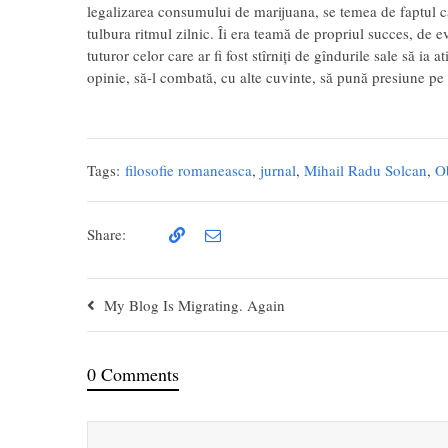
legalizarea consumului de marijuana, se temea de faptul că
tulbura ritmul zilnic. Îi era teamă de propriul succes, de 
tuturor celor care ar fi fost stîrniți de gîndurile sale să ia 
opinie, să-l combată, cu alte cuvinte, să pună presiune pe 
Tags:
filosofie romaneasca
,
jurnal
,
Mihail Radu Solcan
,
Ob
Share:
My Blog Is Migrating. Again
0 Comments