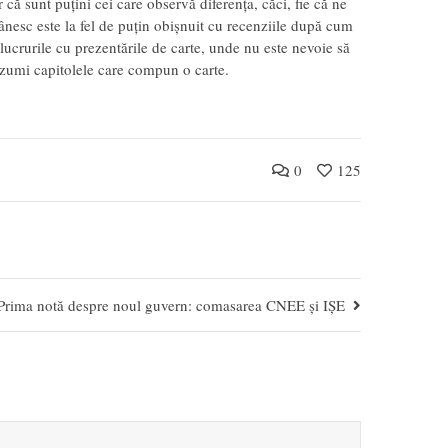
 că sunt puțini cei care observă diferența, căci, fie că ne
ânesc este la fel de puțin obișnuit cu recenziile după cum
 lucrurile cu prezentările de carte, unde nu este nevoie să
rezumi capitolele care compun o carte.
0
125
Prima notă despre noul guvern: comasarea CNEE și IȘE