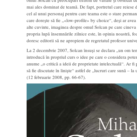
omul Solcan cu preocupări extrem de variate și obsedat de 
mai ales dominat de teamă. De fapt, portretul care reiese 
cel al unui personaj pentru care teama este o stare permane
care dorește să fie „«low-profile» by choice“, deși ar ave
alte cuvinte, imaginea despre omul Solcan pe care cineva ș
propria lupă însemnările zilnice este, în opinia noastră, f
doresc editorii să ne apropiem de regretatul profesor univer
La 2 decembrie 2007, Solcan însuși se declara „un om tem
introducă în propriul curs o idee pe care o considera poten
anume „o critică a ideii de proprietate intelectuală“. Ar fi 
să fie discutate în liniște“ astfel de „lucruri care sună –
(12 februarie 2008, pp. 66-67).