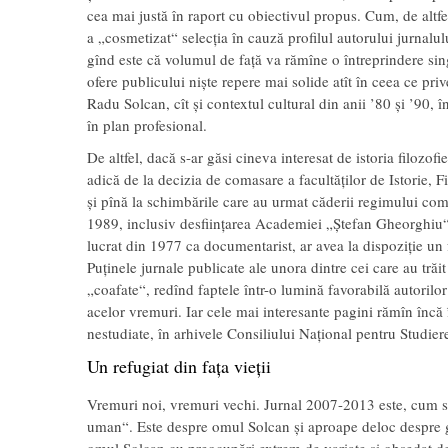
cea mai justă în raport cu obiectivul propus. Cum, de altf
a „cosmetizat“ selecția în cauză profilul autorului jurnalu
gînd este că volumul de față va rămîne o întreprindere singu
ofere publicului niște repere mai solide atît în ceea ce priv
Radu Solcan, cît și contextul cultural din anii ’80 și ’90, î
în plan profesional.
De altfel, dacă s-ar găsi cineva interesat de istoria filozo
adică de la decizia de comasare a facultăților de Istorie, F
și pînă la schimbările care au urmat căderii regimului c
1989, inclusiv desființarea Academiei „Ștefan Gheorghiu
lucrat din 1977 ca documentarist, ar avea la dispoziție un
Puținele jurnale publicate ale unora dintre cei care au tră
„coafate“, redînd faptele într-o lumină favorabilă autorilor
acelor vremuri. Iar cele mai interesante pagini rămîn încă 
nestudiate, în arhivele Consiliului Național pentru Studiere
Un refugiat din fața vieții
Vremuri noi, vremuri vechi. Jurnal 2007-2013 este, cum s
uman“. Este despre omul Solcan și aproape deloc despre gî