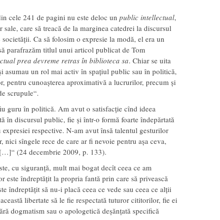
in cele 241 de pagini nu este deloc un
public intellectual
,
r sale, care să treacă de la marginea catedrei la discursul
 societății. Ca să folosim o expresie la modă, el era un
să parafrazăm titlul unui articol publicat de Tom
ectual prea devreme retras în biblioteca sa
. Chiar se uita
și asumau un rol mai activ în spațiul public sau în politică,
or, pentru cunoaș­terea aproximativă a lucrurilor, precum și
de scrupule“.
iu guru în politică. Am avut o satisfacție cînd ideea
ă în discursul public, fie și într-o formă foarte îndepărtată
expresiei respective. N-am avut însă talentul gesturilor
, nici sîngele rece de care ar fi nevoie pentru așa ceva,
c […]“ (24 decembrie 2009, p. 133).
ste, cu siguranță, mult mai bogat decît ceea ce am
tor este îndreptățit la propria fantă prin care să privească
te îndreptățit să nu-i placă ceea ce vede sau ceea ce alții
eastă libertate să le fie respectată tuturor cititorilor, fie ei
 fără dogmatism sau o apologetică deșănțată specifică