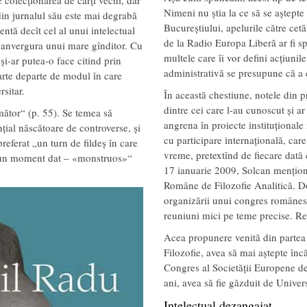
colecționarea de cărți vechi, dar
Nimeni nu știa la ce să se aștepte
din jurnalul său este mai degrabă
Bucureștiului, apelurile către cet
ntă decît cel al unui intelectual
de la Radio Europa Liberă ar fi s
a anvergura unui mare gînditor. Cu
multele care îi vor defini acțiunile
i-ar putea-o face citind prin
administrativă se presupune că a 
oarte departe de modul în care
sitar.
În această chestiune, notele din p
dintre cei care l-au cunoscut și ar
ător“ (p. 55). Se temea să
angrena în proiecte instituțional
țial născătoare de controverse, și
cu participare internațională, ca
preferat „un turn de fildeș în care
vreme, pretextînd de fiecare dată 
 la un moment dat – «monstruos»“
17 ianuarie 2009, Solcan men­ționea
Române de Filozofie Analitică. Do
organizării unui congres românesc
reuniuni mici pe teme precise. Reu
Acea propunere venită din partea lu
Filozofie, avea să mai aștepte încă
Congres al Societății Europene de 
ani, avea să fie găzduit de Univer
Intelectual dezangajat