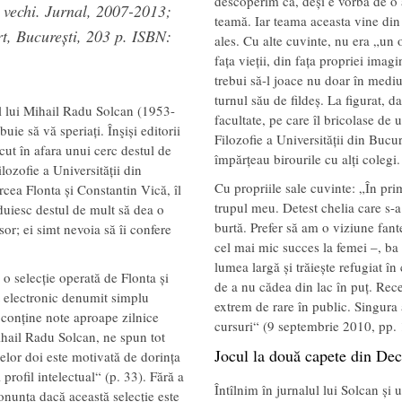
descoperim că, deși e vorba de o 
 vechi. Jurnal, 2007-2013
;
teamă. Iar teama aceasta vine din 
t, București, 203 p. ISBN:
ales. Cu alte cuvinte, nu era „un o
fața vieții, din fața propriei imagin
trebui să-l joace nu doar în mediu
turnul său de fildeș. La figurat, da
 al lui Mihail Radu Solcan (1953-
facultate, pe care îl bricolase de u
ie să vă speriați. Înşiși editorii
Filozofie a Universității din Bucur
cut în afara unui cerc destul de
împărțeau birourile cu alți colegi.
ilozofie a Universității din
Cu propriile sale cuvinte: „În pr
ircea Flonta și Constantin Vică, îl
trupul meu. Detest chelia care s-
ăduiesc destul de mult să dea o
burtă. Prefer să am o viziune fan
or; ei simt nevoia să îi confere
cel mai mic succes la femei –, ba 
lumea largă și trăiește refugiat î
 o selecție operată de Flonta și
de a nu cădea din lac în puț. Recen
t electronic denumit simplu
extrem de rare în public. Singura 
r conține note aproape zilnice
cursuri“ (9 septembrie 2010, pp.
ihail Radu Solcan, ne spun tot
Jocul la două capete din De
celor doi este motivată de dorința
profil intelectual“ (p. 33). Fără a
Întîlnim în jurnalul lui Solcan și
onunța dacă această selecție este