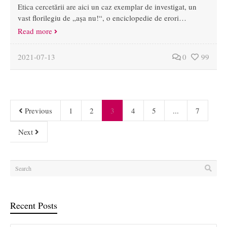
Etica cercetării are aici un caz exemplar de investigat, un
vast florilegiu de „așa nu!“, o enciclopedie de erori…
Read more
2021-07-13
0
99
Previous
1
2
3
4
5
...
7
Next
Recent Posts