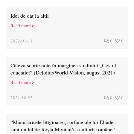
Idei de dat la altii
Read more
2022-01-11
0
0
Câteva scurte note în marginea studiului „Costul
educației” (Deloitte/World Vision, august 2021)
Read more
2021-10-23
0
0
“Manuscrisele litigioase și orfane ale lui Eliade
sunt un fel de Roșia Montană a culturii române”