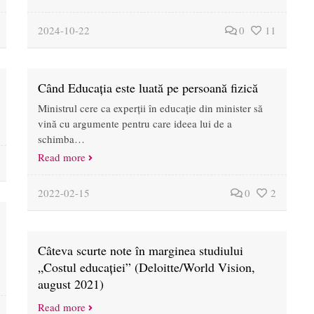
2024-10-22
0
11
Când Educația este luată pe persoană fizică
Ministrul cere ca experții în educație din minister să
vină cu argumente pentru care ideea lui de a
schimba…
Read more
2022-02-15
0
2
Câteva scurte note în marginea studiului
„Costul educației” (Deloitte/World Vision,
august 2021)
Read more