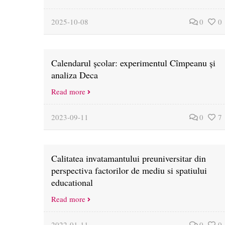
2025-10-08
0
0
Calendarul școlar: experimentul Cîmpeanu și
analiza Deca
Read more
2023-09-11
0
7
Calitatea invatamantului preuniversitar din
perspectiva factorilor de mediu si spatiului
educational
Read more
2022-01-11
0
0